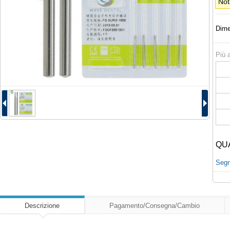
Not
Dime
Più a
QU
Segna
Descrizione
Pagamento/Consegna/Cambio