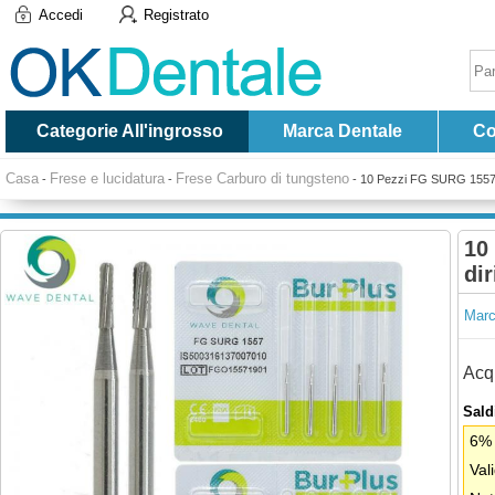
Accedi
Registrato
Categorie All'ingrosso
Marca Dentale
Co
Casa
Frese e lucidatura
Frese Carburo di tungsteno
-
-
-
10 Pezzi FG SURG 1557 15
10
dir
Marc
Acqu
Saldi
6% 
Val