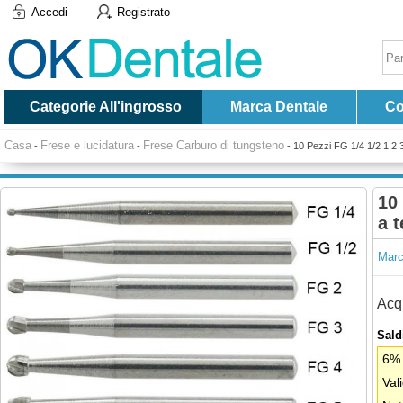
Accedi
Registrato
Categorie All'ingrosso
Marca Dentale
Co
Casa
Frese e lucidatura
Frese Carburo di tungsteno
-
-
-
10 Pezzi FG 1/4 1/2 1 2 3
10 
a 
Marc
Acqu
Saldi
6% 
Val