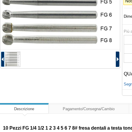
Not
Dime
Più a
QU
Segna
Descrizione
Pagamento/Consegna/Cambio
10 Pezzi FG 1/4 1/2 1 2 3 4 5 6 7 8# fresa dentali a testa to